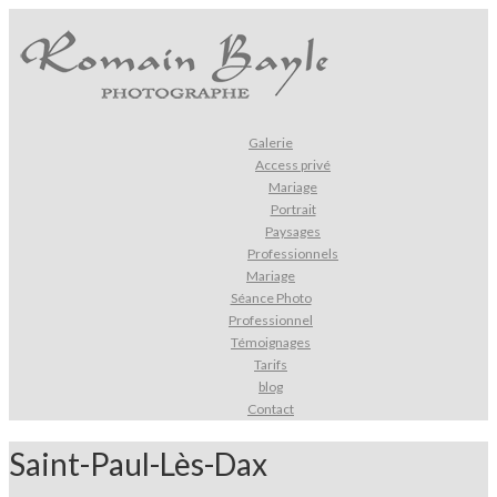
Galerie
Access privé
Mariage
Portrait
Paysages
Professionnels
Mariage
Séance Photo
Professionnel
Témoignages
Tarifs
blog
Contact
Saint-Paul-Lès-Dax