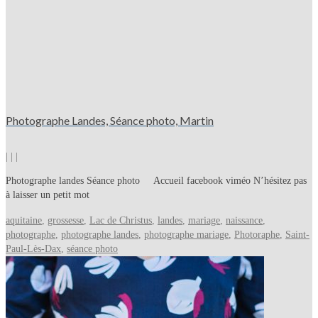
Photographe Landes, Séance photo, Martin
|
|
|
Photographe landes Séance photo Accueil facebook viméo N’hésitez pas
à laisser un petit mot
aquitaine
,
grossesse
,
Lac de Christus
,
landes
,
mariage
,
naissance
,
photographe
,
photographe landes
,
photographe mariage
,
Photoraphe
,
Saint-
Paul-Lès-Dax
,
séance photo