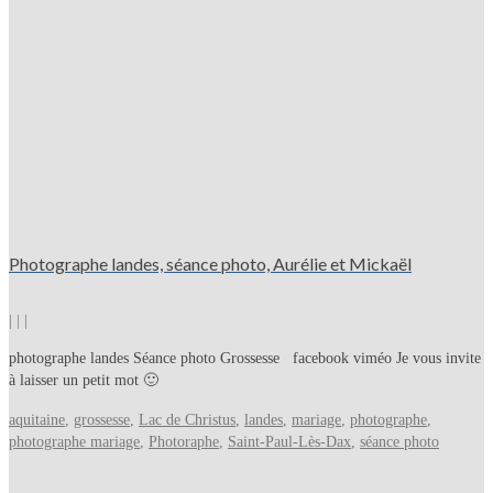
Photographe landes, séance photo, Aurélie et Mickaël
|
|
|
photographe landes Séance photo Grossesse facebook viméo Je vous invite
à laisser un petit mot 🙂
aquitaine
,
grossesse
,
Lac de Christus
,
landes
,
mariage
,
photographe
,
photographe mariage
,
Photoraphe
,
Saint-Paul-Lès-Dax
,
séance photo