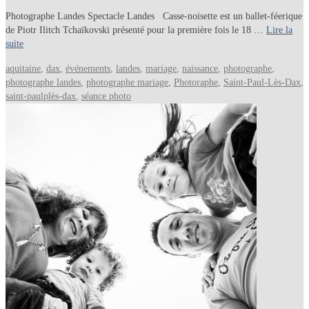
Photographe Landes Spectacle Landes Casse-noisette est un ballet-féerique
de Piotr Ilitch Tchaïkovski présenté pour la première fois le 18 …
Lire la
suite
aquitaine
,
dax
,
événements
,
landes
,
mariage
,
naissance
,
photographe
,
photographe landes
,
photographe mariage
,
Photoraphe
,
Saint-Paul-Lès-Dax
,
saint-paulplès-dax
,
séance photo