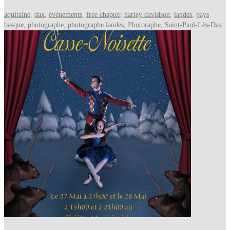
aquitaine
,
dax
,
événements
,
free chapter
,
harley davidson
,
landes
,
pays
basque
,
photographe
,
photographe landes
,
Photoraphe
,
Saint-Paul-Lès-Dax