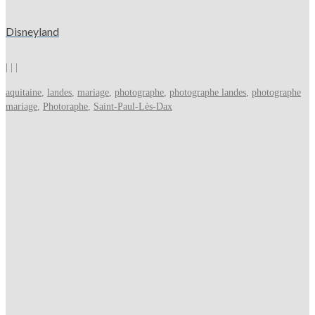
Disneyland
|
|
|
aquitaine
,
landes
,
mariage
,
photographe
,
photographe landes
,
photographe
mariage
,
Photoraphe
,
Saint-Paul-Lès-Dax