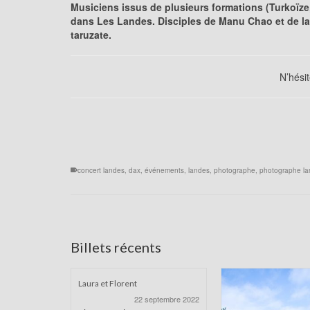
Musiciens issus de plusieurs formations (Turkoïze
dans Les Landes. Disciples de Manu Chao et de la 
taruzate.
N’hésit
concert landes
,
dax
,
événements
,
landes
,
photographe
,
photographe l
Billets récents
Laura et Florent
22 septembre 2022