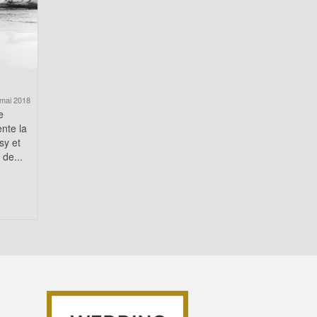
mai 2018
e
nte la
sy et
de...