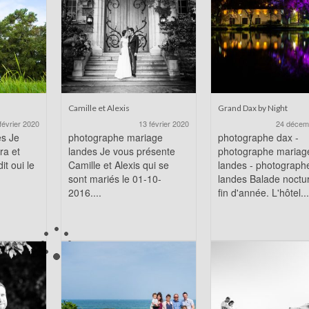
Camille et Alexis
Grand Dax by Night
février 2020
13 février 2020
24 décem
es Je
photographe mariage
photographe dax -
ra et
landes Je vous présente
photographe mariag
it oui le
Camille et Alexis qui se
landes - photograph
sont mariés le 01-10-
landes Balade noctu
2016....
fin d'année. L'hôtel...