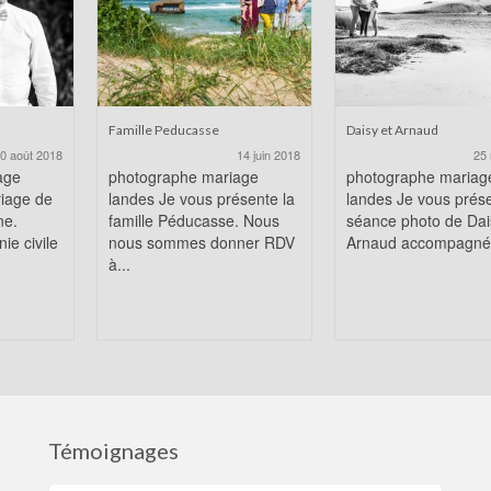
Famille Peducasse
Daisy et Arnaud
0 août 2018
14 juin 2018
25 
age
photographe mariage
photographe mariag
riage de
landes Je vous présente la
landes Je vous prése
ne.
famille Péducasse. Nous
séance photo de Dai
ie civile
nous sommes donner RDV
Arnaud accompagné 
à...
Témoignages