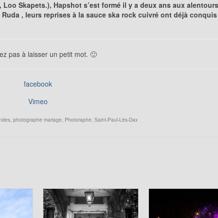
, Loo Skapets.), Hapshot s’est formé il y a deux ans aux alentour
Ruda , leurs reprises à la sauce ska rock cuivré ont déjà conquis
ez pas à laisser un petit mot. 🙂
facebook
Vimeo
andes
,
photographe mariage
,
Photoraphe
,
Saint-Paul-Lès-Dax