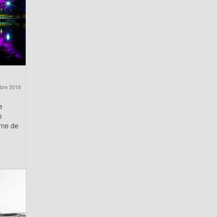
bre 2018
e
e
rne de