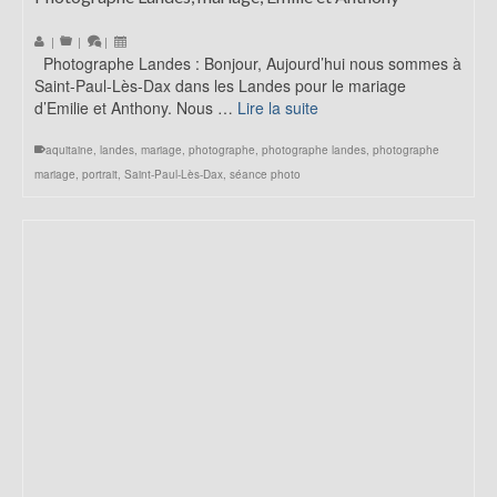
|
|
|
Photographe Landes : Bonjour, Aujourd’hui nous sommes à
Saint-Paul-Lès-Dax dans les Landes pour le mariage
d’Emilie et Anthony. Nous …
Lire la suite
aquitaine
,
landes
,
mariage
,
photographe
,
photographe landes
,
photographe
mariage
,
portrait
,
Saint-Paul-Lès-Dax
,
séance photo