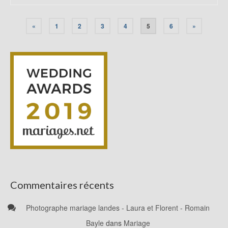
«
1
2
3
4
5
6
»
Commentaires récents
Photographe mariage landes - Laura et Florent - Romain
Bayle
dans
Mariage