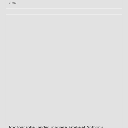
photo
Photographe Landes, mariage, Emilie et Anthony