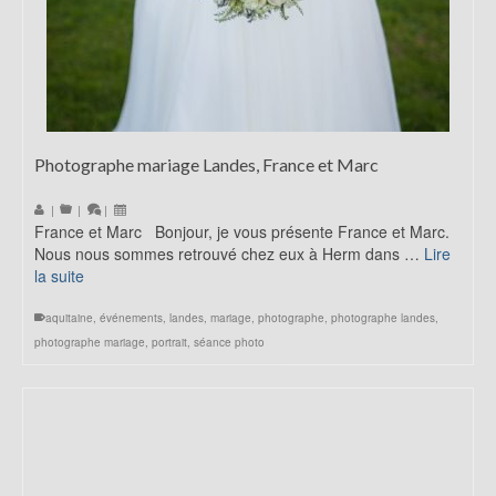
Photographe mariage Landes, France et Marc
|
|
|
France et Marc Bonjour, je vous présente France et Marc.
Nous nous sommes retrouvé chez eux à Herm dans …
Lire
la suite
aquitaine
,
événements
,
landes
,
mariage
,
photographe
,
photographe landes
,
photographe mariage
,
portrait
,
séance photo