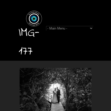
IMG-
177