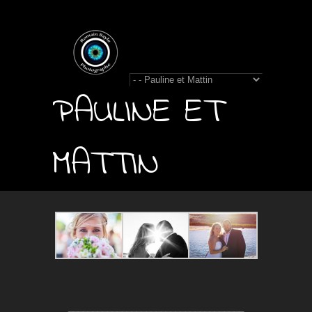
PAULINE ET
MATTIN
____________________________________