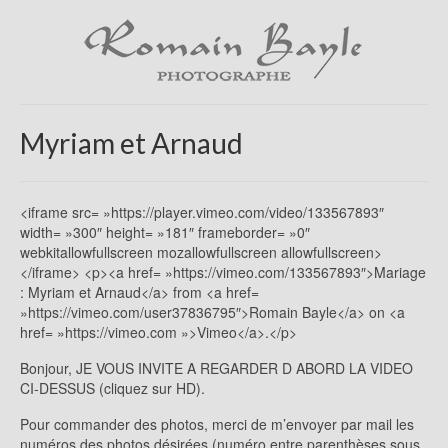
Myriam et Arnaud
<iframe src= »https://player.vimeo.com/video/133567893″
width= »300″ height= »181″ frameborder= »0″
webkitallowfullscreen mozallowfullscreen allowfullscreen>
</iframe> <p><a href= »https://vimeo.com/133567893″>Mariage
: Myriam et Arnaud</a> from <a href=
»https://vimeo.com/user37836795″>Romain Bayle</a> on <a
href= »https://vimeo.com »>Vimeo</a>.</p>
Bonjour, JE VOUS INVITE A REGARDER D ABORD LA VIDEO
CI-DESSUS (cliquez sur HD).
Pour commander des photos, merci de m’envoyer par mail les
numéros des photos désirées (numéro entre parenthèses sous