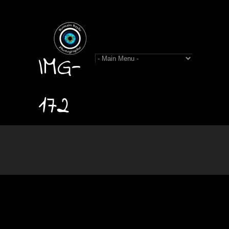
IMG-
172