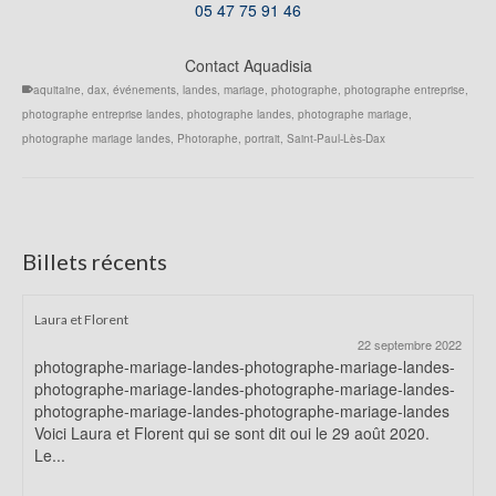
05 47 75 91 46
Contact Aquadisia
aquitaine
,
dax
,
événements
,
landes
,
mariage
,
photographe
,
photographe entreprise
,
photographe entreprise landes
,
photographe landes
,
photographe mariage
,
photographe mariage landes
,
Photoraphe
,
portrait
,
Saint-Paul-Lès-Dax
Billets récents
Laura et Florent
22 septembre 2022
photographe-mariage-landes-photographe-mariage-landes-
photographe-mariage-landes-photographe-mariage-landes-
photographe-mariage-landes-photographe-mariage-landes
Voici Laura et Florent qui se sont dit oui le 29 août 2020.
Le...