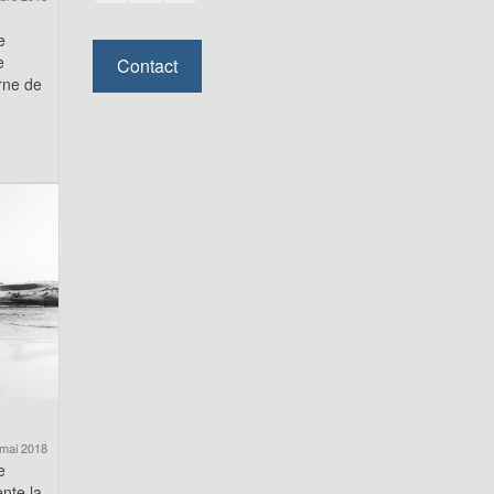
e
e
Contact
rne de
mai 2018
e
nte la