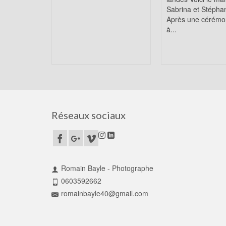
Sabrina et Stépha
Après une cérémon
à...
Réseaux sociaux
Romain Bayle - Photographe
0603592662
romainbayle40@gmail.com