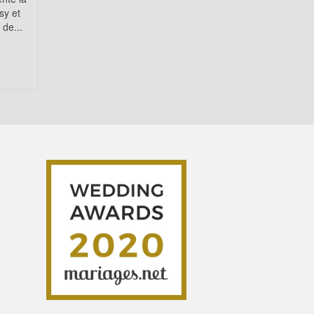
sy et
de...