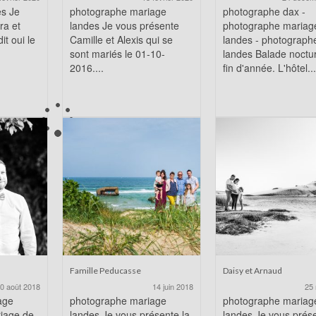
es Je
photographe mariage
photographe dax -
ra et
landes Je vous présente
photographe mariag
it oui le
Camille et Alexis qui se
landes - photograph
sont mariés le 01-10-
landes Balade noctu
2016....
fin d'année. L'hôtel...
Famille Peducasse
Daisy et Arnaud
0 août 2018
14 juin 2018
25 
age
photographe mariage
photographe mariag
riage de
landes Je vous présente la
landes Je vous prése