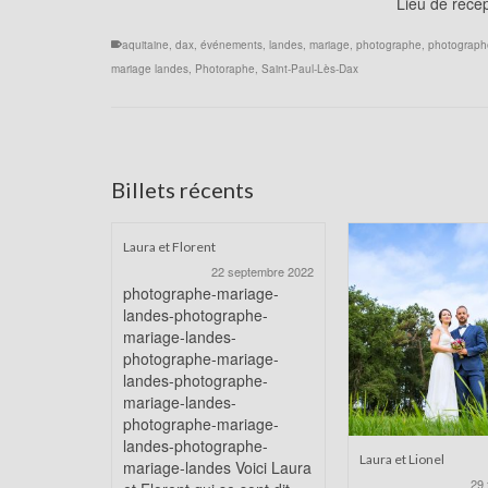
Lieu de récep
aquitaine
,
dax
,
événements
,
landes
,
mariage
,
photographe
,
photographe
mariage landes
,
Photoraphe
,
Saint-Paul-Lès-Dax
Billets récents
Laura et Florent
22 septembre 2022
photographe-mariage-
landes-photographe-
mariage-landes-
photographe-mariage-
landes-photographe-
mariage-landes-
photographe-mariage-
landes-photographe-
Laura et Lionel
mariage-landes Voici Laura
29 