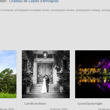
tion :
Château de Castex d’Armagnac
 entreprise
,
photographe entreprise landes
,
photographe landes
,
photographe mariage
,
photog
Camille et Alexis
Grand Dax by Night
février 2020
13 février 2020
24 décem