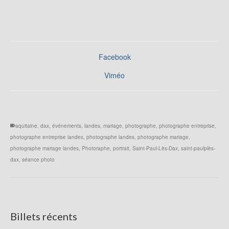
Facebook
Viméo
aquitaine
,
dax
,
événements
,
landes
,
mariage
,
photographe
,
photographe entreprise
,
photographe entreprise landes
,
photographe landes
,
photographe mariage
,
photographe mariage landes
,
Photoraphe
,
portrait
,
Saint-Paul-Lès-Dax
,
saint-paulplès-
dax
,
séance photo
Billets récents