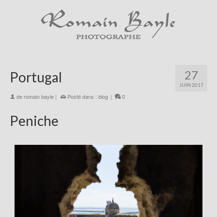
27
Portugal
JUIN 2017
de
romain bayle
|
Posté dans :
blog
|
0
Peniche