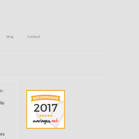
blog
Contact
s-
le
andes