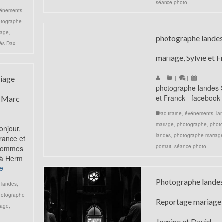
séance photo
énements
,
otographe
iage
,
photographe landes
Lès-Dax
mariage, Sylvie et 
iage
|
|
|
photographe landes 
et Franck facebook
t Marc
aquitaine
,
événements
,
la
mariage
,
photographe
,
phot
njour,
landes
,
photographe mariag
rance et
portrait
,
séance photo
 sommes
 à Herm
te
Photographe landes
,
landes
,
hotographe
Reportage mariage 
iage
,
Jeanine et David