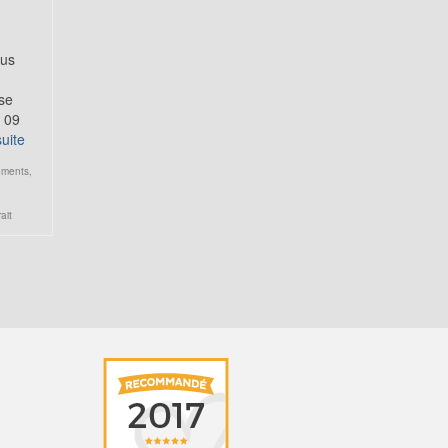
ous
 se
i 09
suite
ements
,
ait
Lors de notre première rencontre pour