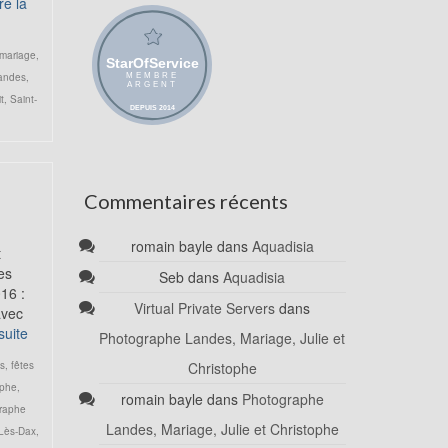
re la
mariage
,
andes
,
t
,
Saint-
Commentaires récents
romain bayle
dans
Aquadisia
t
es
Seb
dans
Aquadisia
16 :
Virtual Private Servers
dans
avec
suite
Photographe Landes, Mariage, Julie et
s
,
fêtes
Christophe
aphe
,
romain bayle
dans
Photographe
raphe
Landes, Mariage, Julie et Christophe
-Lès-Dax
,