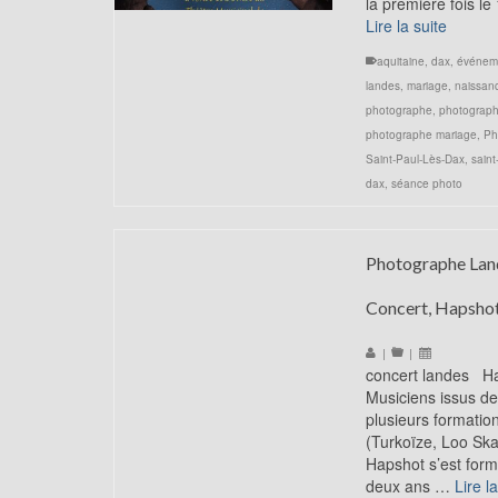
la première fois l
Lire la suite
aquitaine
,
dax
,
événem
landes
,
mariage
,
naissan
photographe
,
photograph
photographe mariage
,
Ph
Saint-Paul-Lès-Dax
,
saint
dax
,
séance photo
Photographe Lan
Concert, Hapsho
|
|
concert landes H
Musiciens issus de
plusieurs formatio
(Turkoïze, Loo Ska
Hapshot s’est formé
deux ans …
Lire l