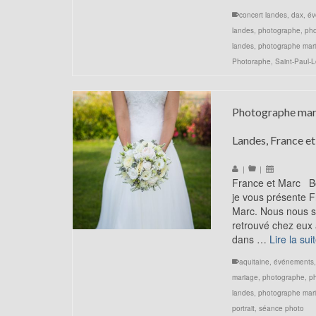
concert landes
,
dax
,
év
landes
,
photographe
,
ph
landes
,
photographe mar
Photoraphe
,
Saint-Paul-
Photographe mar
Landes, France e
|
|
France et Marc Bo
je vous présente F
Marc. Nous nous
retrouvé chez eux
dans …
Lire la sui
aquitaine
,
événements
mariage
,
photographe
,
p
landes
,
photographe mar
portrait
,
séance photo