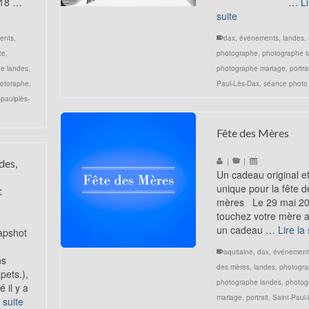
e 18 …
…
Li
suite
ents
,
dax
,
événements
,
landes
,
ce
,
photographe
,
photographe l
e landes
,
photographe mariage
,
portrai
otoraphe
,
Paul-Lès-Dax
,
séance photo
-paulplès-
Fête des Mères
|
|
des,
Un cadeau original e
unique pour la fête d
t
mères Le 29 mai 20
touchez votre mère 
un cadeau …
Lire la 
apshot
aquitaine
,
dax
,
événement
ns
des mères
,
landes
,
photogr
pets.),
photographe landes
,
photog
 il y a
mariage
,
portrait
,
Saint-Paul
a suite