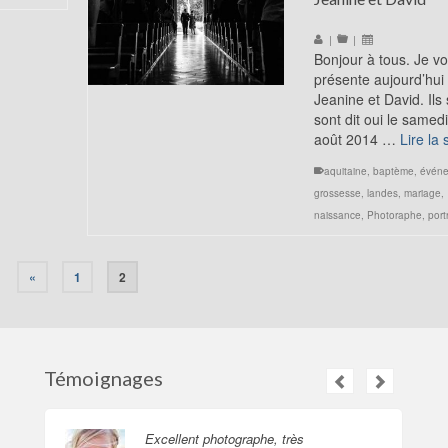
|
|
Bonjour à tous. Je v
présente aujourd’hui
Jeanine et David. Ils
sont dit oui le samed
août 2014 …
Lire la 
aquitaine
,
baptème
,
évén
grossesse
,
landes
,
mariage
,
naissance
,
Photoraphe
,
portr
«
1
2
Témoignages
Excellent photographe, très