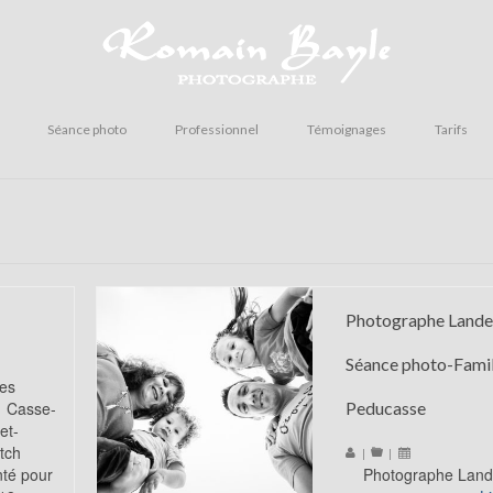
Séance photo
Professionnel
Témoignages
Tarifs
Photographe Lande
Séance photo-Famil
es
 Casse-
Peducasse
et-
itch
|
|
nté pour
Photographe L