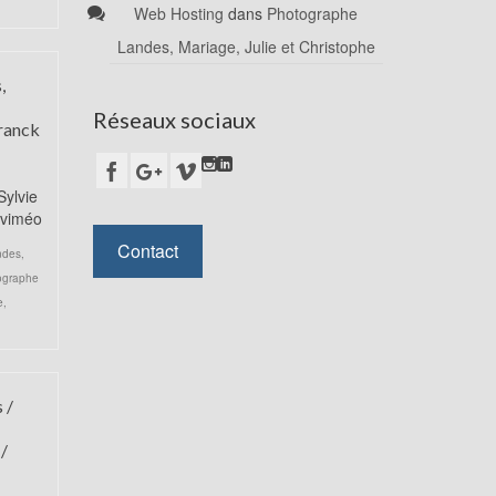
Web Hosting
dans
Photographe
Landes, Mariage, Julie et Christophe
,
Réseaux sociaux
Franck
Sylvie
 viméo
Contact
ndes
,
ographe
e
,
 /
/