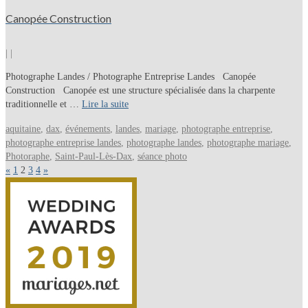
Canopée Construction
|
|
Photographe Landes / Photographe Entreprise Landes Canopée
Construction Canopée est une structure spécialisée dans la charpente
traditionnelle et …
Lire la suite
aquitaine
,
dax
,
événements
,
landes
,
mariage
,
photographe entreprise
,
photographe entreprise landes
,
photographe landes
,
photographe mariage
,
Photoraphe
,
Saint-Paul-Lès-Dax
,
séance photo
«
1
2
3
4
»