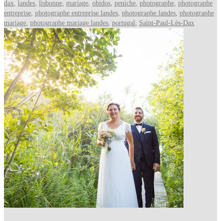
dax
,
landes
,
lisbonne
,
mariage
,
obidos
,
peniche
,
photographe
,
photographe
entreprise
,
photographe entreprise landes
,
photographe landes
,
photographe
mariage
,
photographe mariage landes
,
portugal
,
Saint-Paul-Lès-Dax