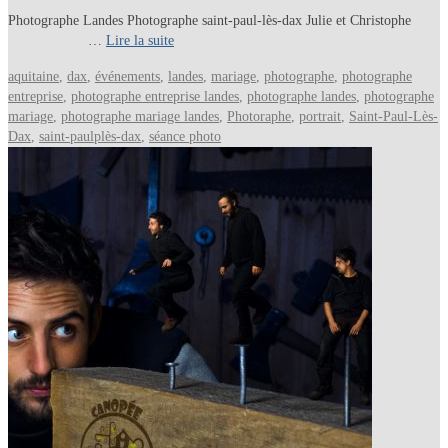
Photographe Landes Photographe saint-paul-lès-dax Julie et Christophe
…
Lire la suite
aquitaine
,
dax
,
événements
,
landes
,
mariage
,
photographe
,
photographe
entreprise
,
photographe entreprise landes
,
photographe landes
,
photographe
mariage
,
photographe mariage landes
,
Photoraphe
,
portrait
,
Saint-Paul-Lès-
Dax
,
saint-paulplès-dax
,
séance photo