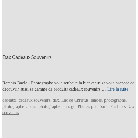
Dax Cadeaux Souvenirs
|
|
Romain Bayle - Photographe vous souhaite la bienvenue et vous propose de
découvrir aussi sa gamme de produits cadeaux souvenirs …
Lire la suite
cadeaux
,
cadeaux souvenirs
,
dax
,
Lac de Christus
,
landes
,
photographe
,
photographe landes
,
photographe mariage
,
Photoraphe
,
Saint-Paul-Lès-Dax
,
souvenirs