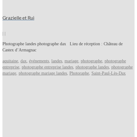
Grazielle et Rui
|
|
Photographe landes photographe dax Lieu de réception : Château de
Castex d’Armagnac
aquitaine
,
dax
,
événements
,
landes
,
mariage
,
photographe
,
photographe
entreprise
,
photographe entreprise landes
,
photographe landes
,
photographe
mariage
,
photographe mariage landes
,
Photoraphe
,
Saint-Paul-Lès-Dax