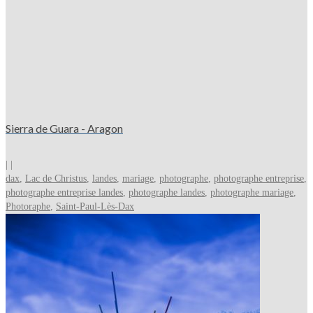
Sierra de Guara - Aragon
|
|
dax
,
Lac de Christus
,
landes
,
mariage
,
photographe
,
photographe entreprise
,
photographe entreprise landes
,
photographe landes
,
photographe mariage
,
Photoraphe
,
Saint-Paul-Lès-Dax