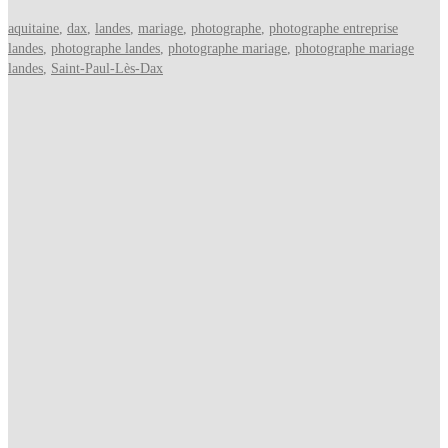
aquitaine
,
dax
,
landes
,
mariage
,
photographe
,
photographe entreprise
landes
,
photographe landes
,
photographe mariage
,
photographe mariage
landes
,
Saint-Paul-Lès-Dax