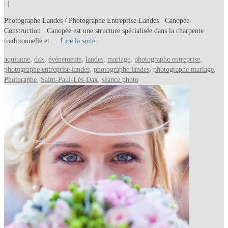
|
|
Photographe Landes / Photographe Entreprise Landes Canopée
Construction Canopée est une structure spécialisée dans la charpente
traditionnelle et …
Lire la suite
aquitaine
,
dax
,
événements
,
landes
,
mariage
,
photographe entreprise
,
photographe entreprise landes
,
photographe landes
,
photographe mariage
,
Photoraphe
,
Saint-Paul-Lès-Dax
,
séance photo