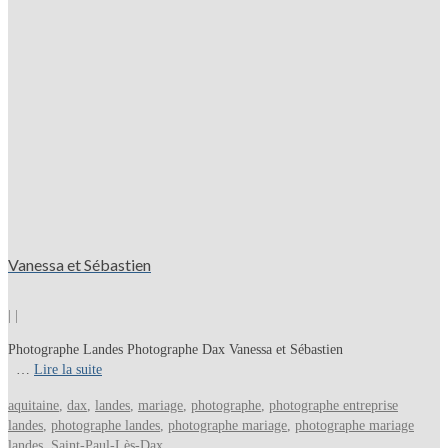
Vanessa et Sébastien
|
|
Photographe Landes Photographe Dax Vanessa et Sébastien
…
Lire la suite
aquitaine
,
dax
,
landes
,
mariage
,
photographe
,
photographe entreprise
landes
,
photographe landes
,
photographe mariage
,
photographe mariage
landes
,
Saint-Paul-Lès-Dax