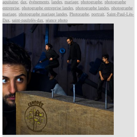
aquitaine
,
dax
,
événements
,
landes
,
mariage
,
photographe
,
photographe
entreprise
,
photographe entreprise landes
,
photographe landes
,
photographe
mariage
,
photographe mariage landes
,
Photoraphe
,
portrait
,
Saint-Paul-Lès-
Dax
,
saint-paulplès-dax
,
séance photo