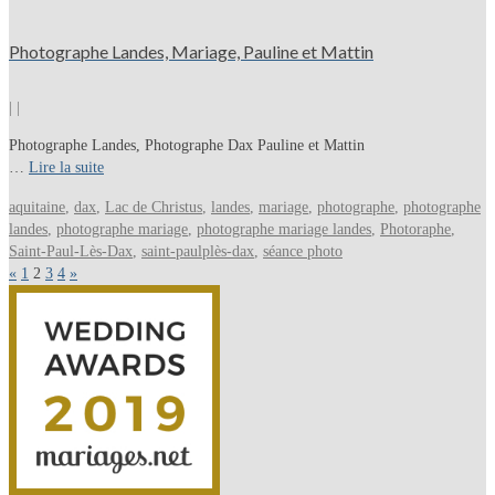
Photographe Landes, Mariage, Pauline et Mattin
|
|
Photographe Landes, Photographe Dax Pauline et Mattin
…
Lire la suite
aquitaine
,
dax
,
Lac de Christus
,
landes
,
mariage
,
photographe
,
photographe
landes
,
photographe mariage
,
photographe mariage landes
,
Photoraphe
,
Saint-Paul-Lès-Dax
,
saint-paulplès-dax
,
séance photo
«
1
2
3
4
»