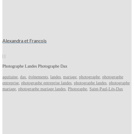
Alexandra et François
|
|
Photographe Landes Photographe Dax
aquitaine
,
dax
,
événements
,
landes
,
mariage
,
photographe
,
photographe
entreprise
,
photographe entreprise landes
,
photographe landes
,
photographe
mariage
,
photographe mariage landes
,
Photoraphe
,
Saint-Paul-Lès-Dax