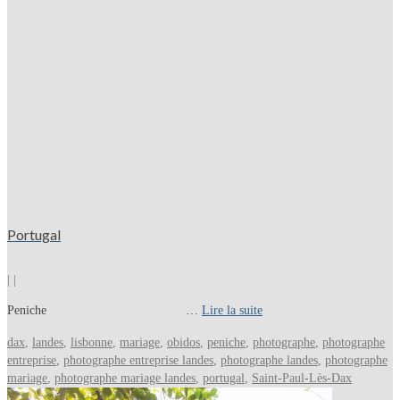
Portugal
|
|
Peniche …
Lire la suite
dax
,
landes
,
lisbonne
,
mariage
,
obidos
,
peniche
,
photographe
,
photographe
entreprise
,
photographe entreprise landes
,
photographe landes
,
photographe
mariage
,
photographe mariage landes
,
portugal
,
Saint-Paul-Lès-Dax