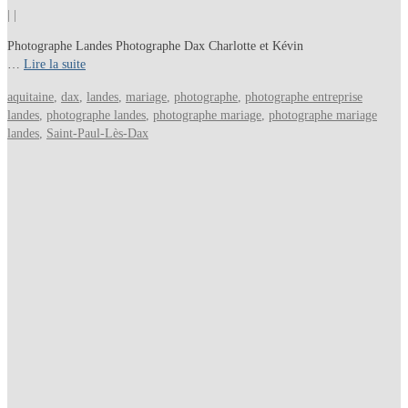
|
|
Photographe Landes Photographe Dax Charlotte et Kévin
…
Lire la suite
aquitaine
,
dax
,
landes
,
mariage
,
photographe
,
photographe entreprise
landes
,
photographe landes
,
photographe mariage
,
photographe mariage
landes
,
Saint-Paul-Lès-Dax